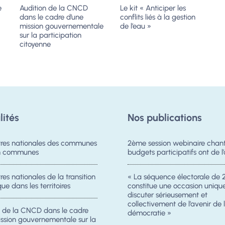
e
Audition de la CNCD
Le kit « Anticiper les
dans le cadre d’une
conflits liés à la gestion
mission gouvernementale
de l’eau »
sur la participation
citoyenne
lités
Nos publications
res nationales des communes
2ème session webinaire chanti
on communes
budgets participatifs ont de l’
es nationales de la transition
« La séquence électorale de 
ue dans les territoires
constitue une occasion uniqu
discuter sérieusement et
collectivement de l’avenir de 
n de la CNCD dans le cadre
démocratie »
ission gouvernementale sur la