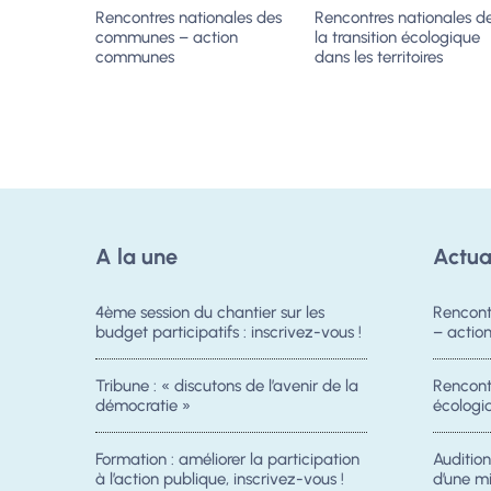
Rencontres nationales des
Rencontres nationales d
communes – action
la transition écologique
communes
dans les territoires
A la une
Actua
4ème session du chantier sur les
Rencont
budget participatifs : inscrivez-vous !
– acti
Tribune : « discutons de l’avenir de la
Rencontr
démocratie »
écologiq
Formation : améliorer la participation
Auditio
à l’action publique, inscrivez-vous !
d’une m