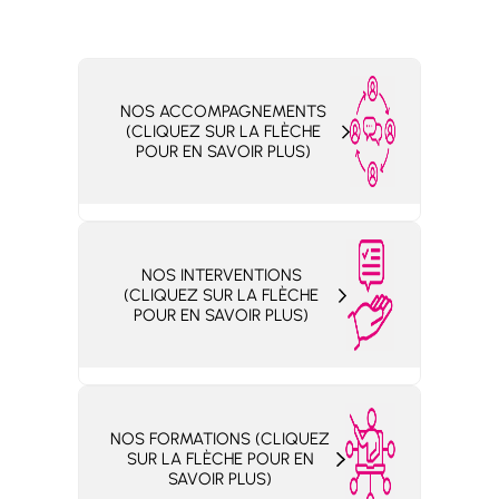
NOS ACCOMPAGNEMENTS
(CLIQUEZ SUR LA FLÈCHE
POUR EN SAVOIR PLUS)
NOS INTERVENTIONS
(CLIQUEZ SUR LA FLÈCHE
POUR EN SAVOIR PLUS)
Si votre structure (métropole,
département, intercommunalité)
est adhérente à l’ICPC, les membres
NOS FORMATIONS (CLIQUEZ
de celle-ci peuvent participer à ces
SUR LA FLÈCHE POUR EN
Une intervention gratuite est intégrée
groupes
SAVOIR PLUS)
dans votre pack adhérent.e (+ frais