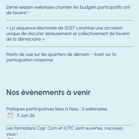
Prix adhérent.es : 500 euros
2ème session webinaire chantier les budgets participatifs ont
– Si en présentiel, déplacements et
de l’avenir !
Accueillir les conflits dans la
frais annexes.
participation
« La séquence électorale de 2027 constitue une occasion
non adhérent.es
1200 euros pour
Intégrer la question de genre dans la
unique de discuter sérieusement et collectivement de l’avenir
une journée, 12 personnes- Si en
participation
de la démocratie »
présentiel, déplacements et frais
L’évaluation de la participation
annexes à prendre en charge
La place du numérique dans la
Points de vue sur les quartiers de demain – livret sur la
participation citoyenne
participation
En savoir plus sur le chantier
ambitions 2026
Nos évènements à venir
L’ICPC peut aussi intervenir dans vos
rencontres/colloques/événements
Pratiques participatives liées à l'eau : 3 webinaires
autour des actus et enjeux de la
11 Juin 26
participation au prix de 500 euros
TTC pour 2 heures environ
Les formations Cap' Com et ICPC sont ouvertes, inscrivez-
vous !