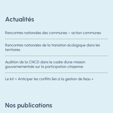
Evaluer ses démarches
participatives
Actualités
Rencontres nationales des communes – action communes
Les formations Cap’
Rencontres nationales de la transition écologique dans les
territoires
Com et ICPC sont
ouvertes, inscrivez-
adhérent.es
Audition de la CNCD dans le cadre d’une mission
gouvernementale sur la participation citoyenne
vous !
Le kit « Anticiper les conflits liés à la gestion de l’eau »
Au tarif de 1000 euros.
Nos publications