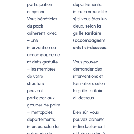
participation
départements,
citoyenne !
intercommunalité
Vous bénéficiez
s) si vous êtes l’un
du pack
d’eux,
selon la
adhérent
, avec:
grille tarifaire
– une
(accompagnem
intervention ou
ents) ci-dessous
.
accompagneme
nt défis gratuite,
Vous pouvez
– les membres
demander des
de votre
interventions et
structure
formations selon
peuvent
la grille tarifaire
participer aux
ci-dessous.
groupes de pairs
– métropoles,
Bien sûr, vous
départements,
pouvez adhérer
intercos, selon la
individuellement
catégorie de
et faire un don à