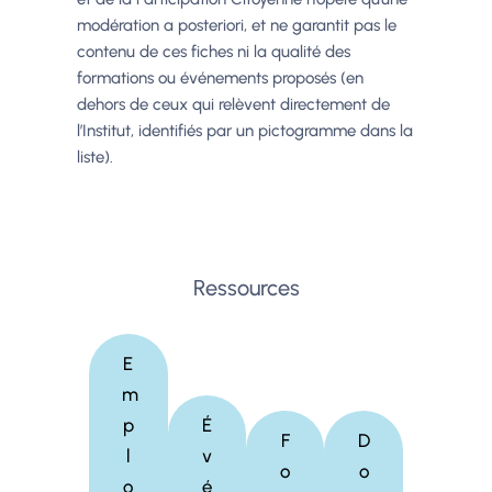
modération a posteriori, et ne garantit pas le
contenu de ces fiches ni la qualité des
formations ou événements proposés (en
dehors de ceux qui relèvent directement de
l’Institut, identifiés par un pictogramme dans la
liste).
Ressources
E
m
p
É
F
D
l
v
o
o
o
é