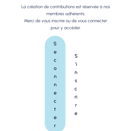
La création de contributions est réservée à nos
membres adhérents.
Merci de vous inscrire ou de vous connecter
pour y accéder.
S
e
S
c
’i
o
n
n
s
n
c
e
ri
c
r
t
e
e
r