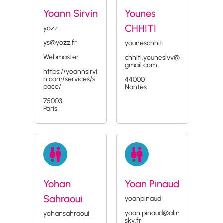
Yoann Sirvin
Younes
CHHITI
yozz
ys@yozz.fr
youneschhiti
Webmaster
chhiti.youneslvv@
gmail.com
https://yoannsirvi
n.com/services/s
44000
pace/
Nantes
75003
Paris
Yohan
Yoan Pinaud
Sahraoui
yoanpinaud
yoan.pinaud@alin
yohansahraoui
sky.fr