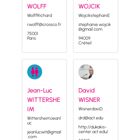
WOLFF
WOJCIK
WolffRichard
WojcikstephaniE
rwolff@crossco.fr
stephanie.wojcik
@gmail.com
75001
Paris
94009
Créteil
Jean-Luc
David
WITTERSHE
WISNER
IM
WisnerdaviD
drd@act.edu
WittersheimJeanl
uc
http://dukakis-
center.act.edu/
jeanlucwit@gmail
.com