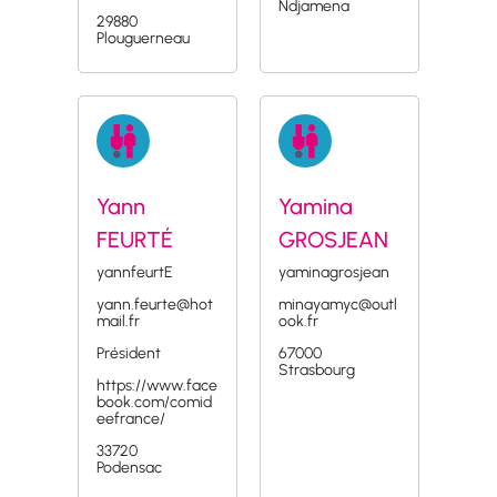
Ndjamena
29880
Plouguerneau
Yann
Yamina
FEURTÉ
GROSJEAN
yannfeurtE
yaminagrosjean
yann.feurte@hot
minayamyc@outl
mail.fr
ook.fr
Président
67000
Strasbourg
https://www.face
book.com/comid
eefrance/
33720
Podensac