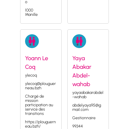
o
1000
Manille
Yoann Le
Yaya
Coq
Abakar
Abdel-
ylecoq
wahab
ylecoq@plouguer
neau.bzh
yayaabakarabdel
Chargé de
-wahab
mission
participation au
abdelyaya95@g
service des
mail.com
transitions
Gestionnaire
https://plouguern
eau.bzh/
99344