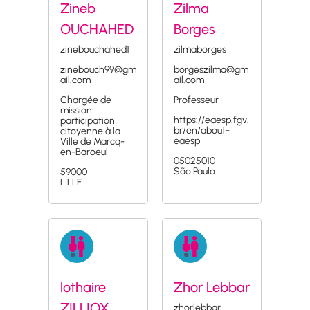
Zineb
Zilma
OUCHAHED
Borges
zinebouchahed1
zilmaborges
zinebouch99@gm
borgeszilma@gm
ail.com
ail.com
Chargée de
Professeur
mission
https://eaesp.fgv.
participation
br/en/about-
citoyenne à la
eaesp
Ville de Marcq-
en-Baroeul
05025010
São Paulo
59000
LILLE
lothaire
Zhor Lebbar
ZILLIOX
zhorlebbar