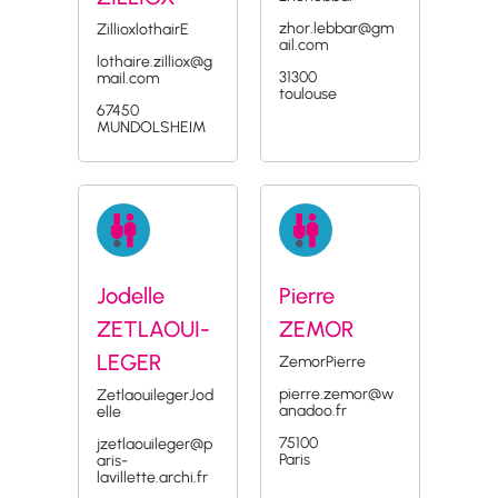
zhor.lebbar@gm
ZillioxlothairE
ail.com
lothaire.zilliox@g
31300
mail.com
toulouse
67450
MUNDOLSHEIM
Jodelle
Pierre
ZETLAOUI-
ZEMOR
LEGER
ZemorPierre
pierre.zemor@w
ZetlaouilegerJod
anadoo.fr
elle
75100
jzetlaouileger@p
Paris
aris-
lavillette.archi.fr