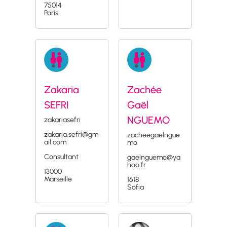
75014
Paris
Zakaria
Zachée
SEFRI
Gaël
NGUEMO
zakariasefri
zakaria.sefri@gm
zacheegaelngue
ail.com
mo
Consultant
gaelnguemo@ya
hoo.fr
13000
Marseille
1618
Sofia