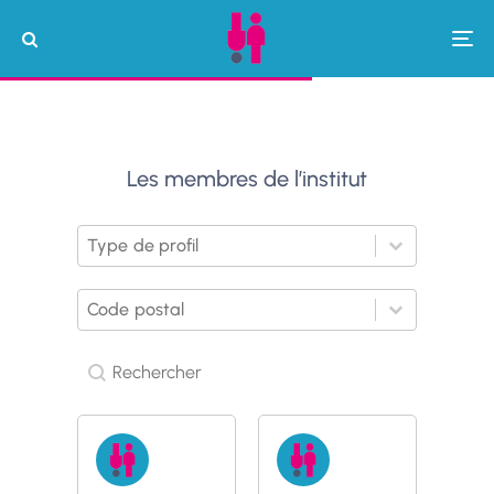
Les membres de l’institut
Membres > Type de profil
Sélectionnez le contenu
Sélectionnez le contenu
Membres > Code postal
Sélectionnez le contenu
Veuillez saisir 1 ou plusieurs caractères.
Sélectionnez le contenu
Rechercher
Rechercher