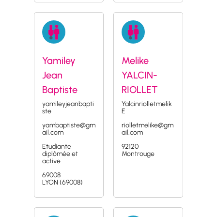
Yamiley
Melike
Jean
YALCIN-
Baptiste
RIOLLET
yamileyjeanbapti
Yalcinriolletmelik
ste
E
yambaptiste@gm
riolletmelike@gm
ail.com
ail.com
Etudiante
92120
diplômée et
Montrouge
active
69008
LYON (69008)