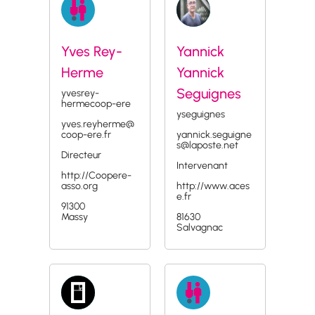
Yves Rey-
Yannick
Herme
Yannick
Seguignes
yvesrey-
hermecoop-ere
yseguignes
yves.reyherme@
coop-ere.fr
yannick.seguigne
s@laposte.net
Directeur
Intervenant
http://Coopere-
asso.org
http://www.aces
e.fr
91300
Massy
81630
Salvagnac