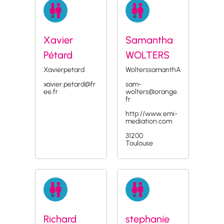
Xavier
Samantha
Pétard
WOLTERS
Xavierpetard
WolterssamanthA
xavier.petard@fr
sam-
ee.fr
wolters@orange.
fr
http://www.emi-
mediation.com
31200
Toulouse
Richard
stephanie