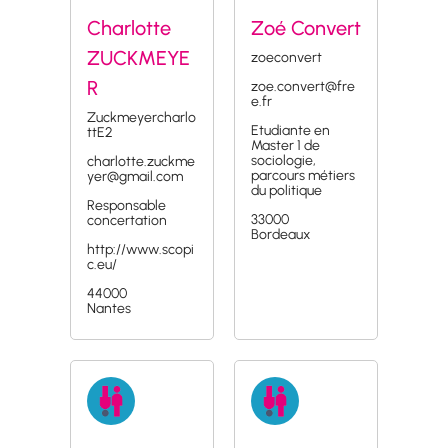
Charlotte
Zoé Convert
ZUCKMEYE
zoeconvert
R
zoe.convert@fre
e.fr
Zuckmeyercharlo
Etudiante en
ttE2
Master 1 de
sociologie,
charlotte.zuckme
parcours métiers
yer@gmail.com
du politique
Responsable
33000
concertation
Bordeaux
http://www.scopi
c.eu/
44000
Nantes