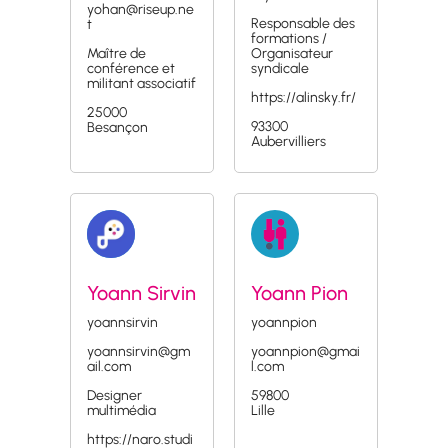
yohan@riseup.ne
Responsable des
t
formations /
Maître de
Organisateur
conférence et
syndicale
militant associatif
https://alinsky.fr/
25000
93300
Besançon
Aubervilliers
Yoann Sirvin
Yoann Pion
yoannsirvin
yoannpion
yoannsirvin@gm
yoannpion@gmai
ail.com
l.com
Designer
59800
multimédia
Lille
https://naro.studi