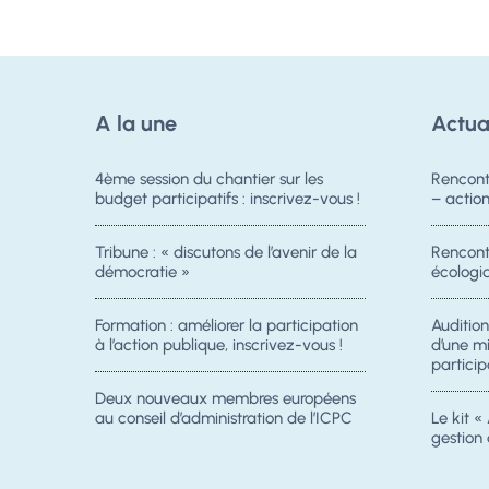
A la une
Actua
4ème session du chantier sur les
Rencont
budget participatifs : inscrivez-vous !
– acti
Tribune : « discutons de l’avenir de la
Rencontr
démocratie »
écologiq
Formation : améliorer la participation
Auditio
à l’action publique, inscrivez-vous !
d’une m
particip
Deux nouveaux membres européens
au conseil d’administration de l’ICPC
Le kit « 
gestion 