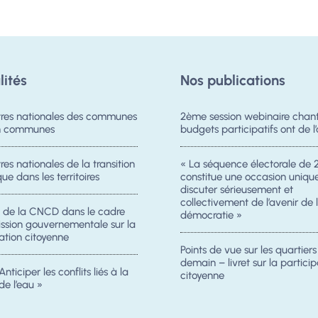
lités
Nos publications
res nationales des communes
2ème session webinaire chanti
on communes
budgets participatifs ont de l’
es nationales de la transition
« La séquence électorale de 
ue dans les territoires
constitue une occasion uniqu
discuter sérieusement et
collectivement de l’avenir de 
n de la CNCD dans le cadre
démocratie »
ission gouvernementale sur la
ation citoyenne
Points de vue sur les quartier
demain – livret sur la particip
Anticiper les conflits liés à la
citoyenne
de l’eau »