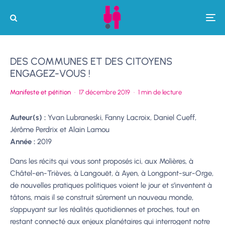
DES COMMUNES ET DES CITOYENS
ENGAGEZ-VOUS !
Manifeste et pétition
·
17 décembre 2019
·
1 min de lecture
Auteur(s) :
Yvan Lubraneski, Fanny Lacroix, Daniel Cueff,
Jérôme Perdrix et Alain Lamou
Année :
2019
Dans les récits qui vous sont proposés ici, aux Molières, à
Châtel-en-Trièves, à Langouët, à Ayen, à Longpont-sur-Orge,
de nouvelles pratiques politiques voient le jour et s’inventent à
tâtons, mais il se construit sûrement un nouveau monde,
s’appuyant sur les réalités quotidiennes et proches, tout en
restant connecté aux enjeux planétaires qui interrogent notre