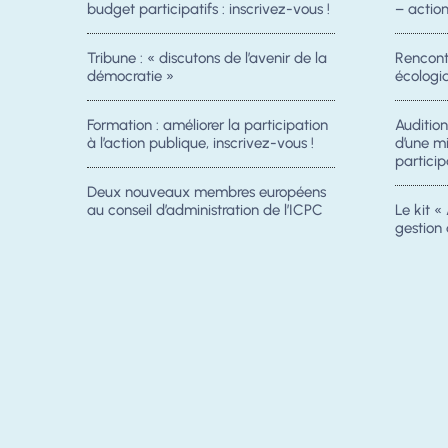
budget participatifs : inscrivez-vous !
– acti
Tribune : « discutons de l’avenir de la
Rencontr
démocratie »
écologiq
Formation : améliorer la participation
Auditio
à l’action publique, inscrivez-vous !
d’une m
particip
Deux nouveaux membres européens
au conseil d’administration de l’ICPC
Le kit « 
gestion 