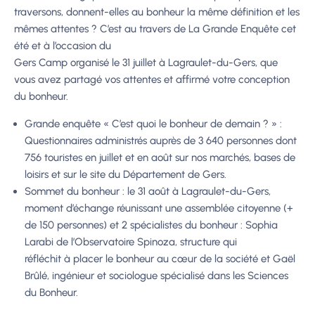
traversons, donnent-elles au bonheur la même définition
et les
mêmes attentes ?
C’est au travers de La Grande Enquête cet
été et à l’occasion du
Gers Camp organisé le 31 juillet à Lagraulet-du-Gers, que
vous avez partagé vos attentes et
affirmé votre conception
du bonheur.
Grande enquête « C’est quoi le bonheur de demain ? » :
Questionnaires
administrés
auprès
de
3 640 personnes dont
756 touristes
en
juillet et en août sur nos marchés, bases de
loisirs et sur le site du Département de Gers.
Sommet du bonheur : le 31 août à Lagraulet-du-Gers,
moment
d’échange
réunissant
une
assemblée
citoyenne
(+
de
150
personnes)
et
2
spécialistes du bonheur : Sophia
Larabi
de
l’Observatoire
Spinoza,
structure
qui
réfléchit
à
placer
le
bonheur
au
cœur
de la société et
Gaël
Brûlé
, ingénieur et
sociologue spécialisé dans les Sciences
du
Bonheur.