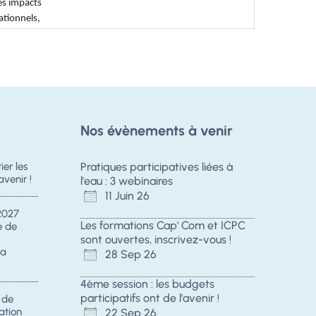
Nos évènements à venir
er les
Pratiques participatives liées à
avenir !
l'eau : 3 webinaires
11 Juin 26
2027
Les formations Cap' Com et ICPC
e de
sont ouvertes, inscrivez-vous !
la
28 Sep 26
4ème session : les budgets
participatifs ont de l'avenir !
s de
ation
22 Sep 26