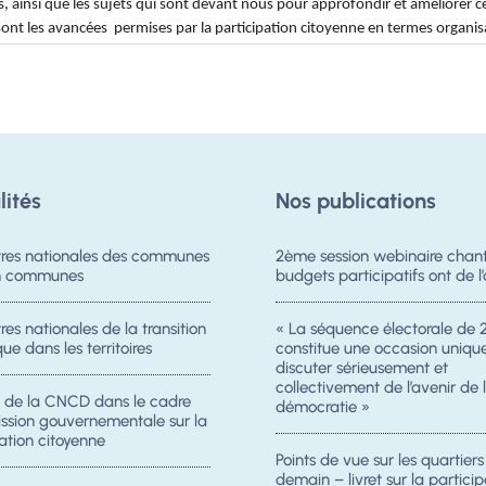
lités
Nos publications
res nationales des communes
2ème session webinaire chanti
on communes
budgets participatifs ont de l’
es nationales de la transition
« La séquence électorale de 
ue dans les territoires
constitue une occasion uniqu
discuter sérieusement et
collectivement de l’avenir de 
n de la CNCD dans le cadre
démocratie »
ission gouvernementale sur la
ation citoyenne
Points de vue sur les quartier
demain – livret sur la particip