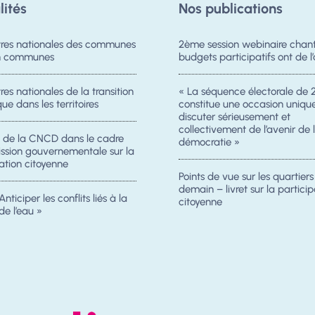
lités
Nos publications
res nationales des communes
2ème session webinaire chanti
on communes
budgets participatifs ont de l’
es nationales de la transition
« La séquence électorale de 
ue dans les territoires
constitue une occasion uniqu
discuter sérieusement et
collectivement de l’avenir de 
n de la CNCD dans le cadre
démocratie »
ission gouvernementale sur la
ation citoyenne
Points de vue sur les quartier
demain – livret sur la particip
Anticiper les conflits liés à la
citoyenne
de l’eau »