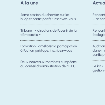
A la une
Actua
4ème session du chantier sur les
Rencont
budget participatifs : inscrivez-vous !
– acti
Tribune : « discutons de l’avenir de la
Rencontr
démocratie »
écologiq
Formation : améliorer la participation
Auditio
à l’action publique, inscrivez-vous !
d’une m
particip
Deux nouveaux membres européens
au conseil d’administration de l’ICPC
Le kit « 
gestion 