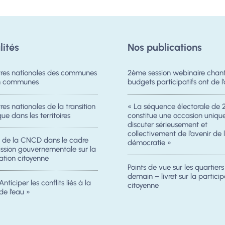
lités
Nos publications
res nationales des communes
2ème session webinaire chanti
on communes
budgets participatifs ont de l’
es nationales de la transition
« La séquence électorale de 
ue dans les territoires
constitue une occasion uniqu
discuter sérieusement et
collectivement de l’avenir de 
n de la CNCD dans le cadre
démocratie »
ission gouvernementale sur la
ation citoyenne
Points de vue sur les quartier
demain – livret sur la particip
Anticiper les conflits liés à la
citoyenne
de l’eau »