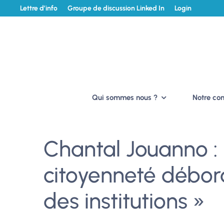
Lettre d’info
Groupe de discussion Linked In
Login
Qui sommes nous ?
Notre c
Chantal Jouanno : 
citoyenneté débor
des institutions »