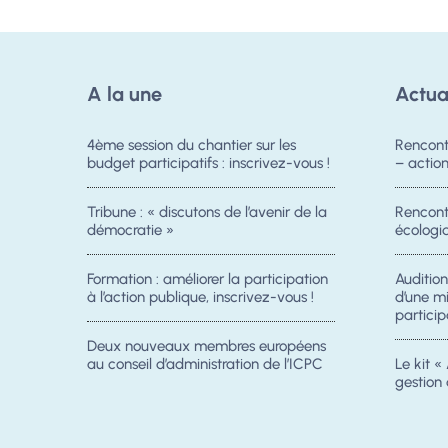
A la une
Actua
4ème session du chantier sur les
Rencont
budget participatifs : inscrivez-vous !
– acti
Tribune : « discutons de l’avenir de la
Rencontr
démocratie »
écologiq
Formation : améliorer la participation
Auditio
à l’action publique, inscrivez-vous !
d’une m
particip
Deux nouveaux membres européens
au conseil d’administration de l’ICPC
Le kit « 
gestion 