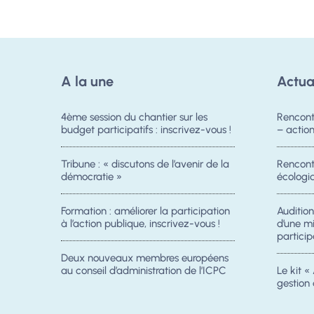
A la une
Actua
4ème session du chantier sur les
Rencont
budget participatifs : inscrivez-vous !
– acti
Tribune : « discutons de l’avenir de la
Rencontr
démocratie »
écologiq
Formation : améliorer la participation
Auditio
à l’action publique, inscrivez-vous !
d’une m
particip
Deux nouveaux membres européens
au conseil d’administration de l’ICPC
Le kit « 
gestion 