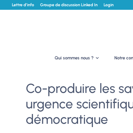
Lettre d’info
Groupe de discussion Linked In
Login
Qui sommes nous ?
Notre c
Co-produire les sav
urgence scientifiq
démocratique