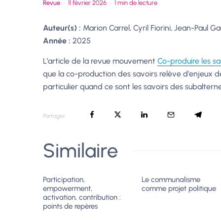
Revue
·
11 février 2026
·
1 min de lecture
Auteur(s) :
Marion Carrel, Cyril Fiorini, Jean-Paul G
Année :
2025
L’article de la revue mouvement
Co-produire les sa
que la co-production des savoirs relève d’enjeux de
particulier quand ce sont les savoirs des subaltern
Partager
Similaire
Participation,
Le communalisme
empowerment,
comme projet politique
activation, contribution :
points de repères