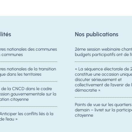
lités
Nos publications
res nationales des communes
2ème session webinaire chanti
on communes
budgets participatifs ont de l’
es nationales de la transition
« La séquence électorale de 
ue dans les territoires
constitue une occasion uniqu
discuter sérieusement et
collectivement de l’avenir de 
n de la CNCD dans le cadre
démocratie »
ission gouvernementale sur la
ation citoyenne
Points de vue sur les quartier
demain – livret sur la particip
Anticiper les conflits liés à la
citoyenne
de l’eau »