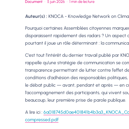
Document
·
5 juin 2026
·
1 min de lecture
Auteur(s) :
KNOCA - Knowledge Network on Clima
Pourquoi certaines Assemblées citoyennes marquen
disparaissent rapidement des radars ? Un aspect d
pourtant il joue un rôle déterminant : la communica
C’est tout l’intérêt du dernier travail publié par
KNO
rappelle qu’une stratégie de communication se const
transparence permettant de lutter contre l’effet de 
conditions d’adhésion des responsables politiques, d
le débat public — avant, pendant et après — en cré
l’accompagnement des participants, qui vivent sou
beaucoup, leur première prise de parole publique.
A lire ici :
6a018745d0ae401841b4b3a3_KNOCA_Comm
compressed.pdf