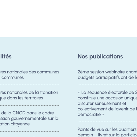
lités
Nos publications
res nationales des communes
2ème session webinaire chanti
on communes
budgets participatifs ont de l’
es nationales de la transition
« La séquence électorale de 
ue dans les territoires
constitue une occasion uniqu
discuter sérieusement et
collectivement de l’avenir de 
n de la CNCD dans le cadre
démocratie »
ission gouvernementale sur la
ation citoyenne
Points de vue sur les quartier
demain – livret sur la particip