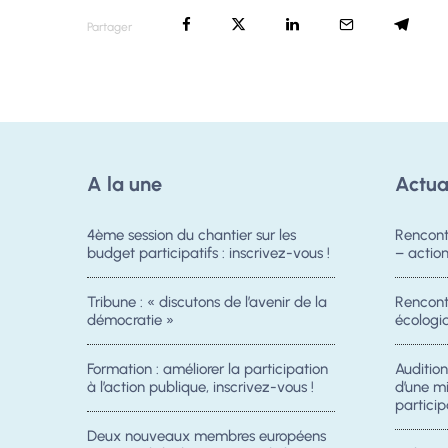
Partager
A la une
Actua
4ème session du chantier sur les
Rencont
budget participatifs : inscrivez-vous !
– acti
Tribune : « discutons de l’avenir de la
Rencontr
démocratie »
écologiq
Formation : améliorer la participation
Auditio
à l’action publique, inscrivez-vous !
d’une m
particip
Deux nouveaux membres européens