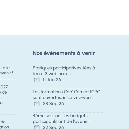
Nos évènements à venir
er les
Pratiques participatives liées à
avenir !
l'eau : 3 webinaires
11 Juin 26
2027
Les formations Cap' Com et ICPC
e de
sont ouvertes, inscrivez-vous !
la
28 Sep 26
4ème session : les budgets
participatifs ont de l'avenir !
s de
ation
22 Sep 26