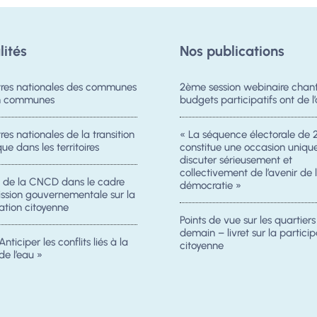
lités
Nos publications
res nationales des communes
2ème session webinaire chanti
on communes
budgets participatifs ont de l’
es nationales de la transition
« La séquence électorale de 
ue dans les territoires
constitue une occasion uniqu
discuter sérieusement et
collectivement de l’avenir de 
n de la CNCD dans le cadre
démocratie »
ission gouvernementale sur la
ation citoyenne
Points de vue sur les quartier
demain – livret sur la particip
Anticiper les conflits liés à la
citoyenne
de l’eau »