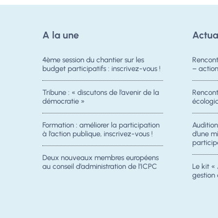
A la une
Actua
4ème session du chantier sur les
Rencont
budget participatifs : inscrivez-vous !
– acti
Tribune : « discutons de l’avenir de la
Rencontr
démocratie »
écologiq
Formation : améliorer la participation
Auditio
à l’action publique, inscrivez-vous !
d’une m
particip
Deux nouveaux membres européens
au conseil d’administration de l’ICPC
Le kit « 
gestion 