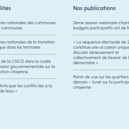
lités
Nos publications
res nationales des communes
2ème session webinaire chanti
on communes
budgets participatifs ont de l’
es nationales de la transition
« La séquence électorale de 
ue dans les territoires
constitue une occasion uniqu
discuter sérieusement et
collectivement de l’avenir de 
n de la CNCD dans le cadre
démocratie »
ission gouvernementale sur la
ation citoyenne
Points de vue sur les quartier
demain – livret sur la particip
Anticiper les conflits liés à la
citoyenne
de l’eau »