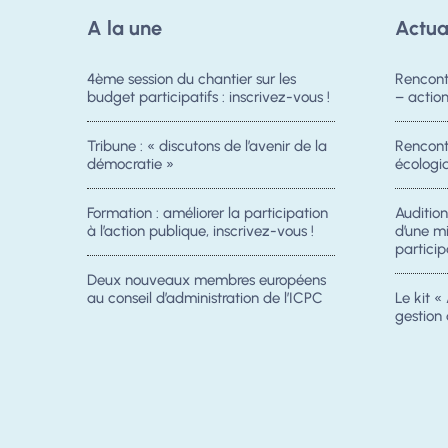
A la une
Actua
4ème session du chantier sur les
Rencont
budget participatifs : inscrivez-vous !
– acti
Tribune : « discutons de l’avenir de la
Rencontr
démocratie »
écologiq
Formation : améliorer la participation
Auditio
à l’action publique, inscrivez-vous !
d’une m
particip
Deux nouveaux membres européens
au conseil d’administration de l’ICPC
Le kit « 
gestion 