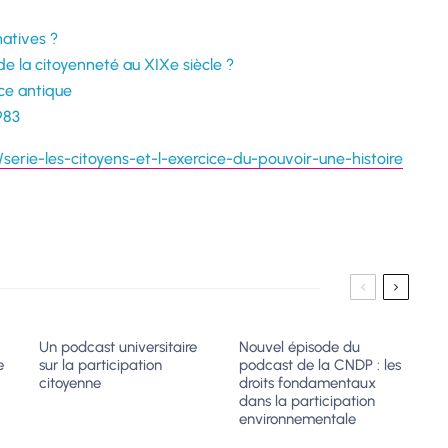
natives ?
de la citoyenneté au XIXe siècle ?
èce antique
983
serie-les-citoyens-et-l-exercice-du-pouvoir-une-histoire
Un podcast universitaire
Nouvel épisode du
e
sur la participation
podcast de la CNDP : les
citoyenne
droits fondamentaux
dans la participation
environnementale