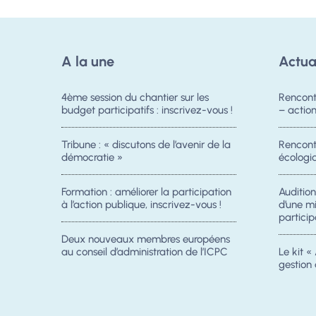
A la une
Actua
4ème session du chantier sur les
Rencont
budget participatifs : inscrivez-vous !
– acti
Tribune : « discutons de l’avenir de la
Rencontr
démocratie »
écologiq
Formation : améliorer la participation
Auditio
à l’action publique, inscrivez-vous !
d’une m
particip
Deux nouveaux membres européens
au conseil d’administration de l’ICPC
Le kit « 
gestion 