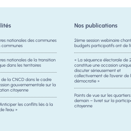
lités
Nos publications
res nationales des communes
2ème session webinaire chanti
on communes
budgets participatifs ont de l’
es nationales de la transition
« La séquence électorale de 
ue dans les territoires
constitue une occasion uniqu
discuter sérieusement et
collectivement de l’avenir de 
n de la CNCD dans le cadre
démocratie »
ission gouvernementale sur la
ation citoyenne
Points de vue sur les quartier
demain – livret sur la particip
Anticiper les conflits liés à la
citoyenne
de l’eau »