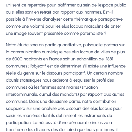
utilisent ce répertoire pour
s’affirmer au sein de l’espace public
ou si elles sont en retrait par rapport aux hommes. Est
–
il
possible à l’inverse d’analyser cette thématique participative
comme une volonté pour les él
us
locaux masculins de briser
une image souvent présentée comme paternaliste
?
Notre étude sera en partie quantitative, puisqu’elle portera sur
la communication
numérique des élus locaux de villes de plus
de 5000 habitants en France soit un échantillon de
1881
communes
; l’objectif est de déterminer s’il existe une influence
réelle du genre sur le
discours participatif. Un certain nombre
d’outils statistiques nous aideront à esquisser le profil
des
communes où les femmes sont maires (situation
intercommunal
e, cumul des mandats) par
rapport aux autres
communes. Dans une deuxième partie, notre contribution
s’appuiera sur
une analyse des discours des élus locaux pour
saisir les manières dont ils définissent les
instruments de
participation. La nécessité d’une d
émocratie
inclusive
a
transformé
les
discours des élus ainsi que leurs pratiques; il