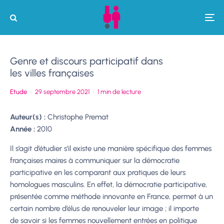
Genre et discours participatif dans
les villes françaises
Etude
·
29 septembre 2021
·
1 min de lecture
Auteur(s) :
Christophe Premat
Année :
2010
Il s’agit d’étudier s’il existe une manière spécifique des femmes
françaises
maires à communiquer sur la démocra
tie
participative en les comparant aux pratiques de leurs
homologues masculins. En effet, la démocratie participative,
présentée comme méthode
innovante en France, permet à un
certain nombre d’élus de renouveler leur image
; il importe
de savoir si les
fem
mes nouvellement entrées en politique