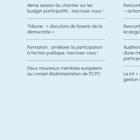
4ème session du chantier sur les
Rencont
budget participatifs : inscrivez-vous !
– acti
Tribune : « discutons de l’avenir de la
Rencontr
démocratie »
écologiq
Formation : améliorer la participation
Auditio
à l’action publique, inscrivez-vous !
d’une m
particip
Deux nouveaux membres européens
au conseil d’administration de l’ICPC
Le kit « 
gestion 