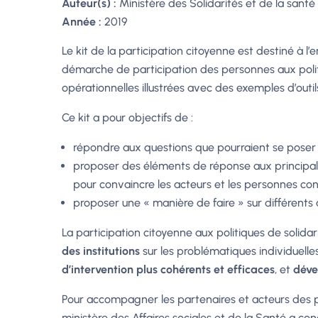
Auteur(s) :
Ministère des Solidarités et de la santé
Année :
2019
Le kit de la participation citoyenne est destiné à 
démarche de participation des personnes aux politiq
opérationnelles illustrées avec des exemples d’outil
Ce kit a pour objectifs de :
répondre aux questions que pourraient se poser le
proposer des éléments de réponse aux principale
pour convaincre les acteurs et les personnes co
proposer une « manière de faire » sur différents 
La participation citoyenne aux politiques de solidari
des institutions
sur les problématiques individuelles
d’intervention plus cohérents et efficaces
, et
déve
Pour accompagner les partenaires et acteurs des p
ministère des Affaires sociales et de la Santé a co