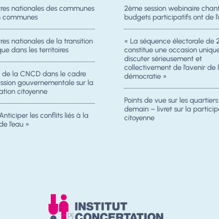
res nationales des communes
2ème session webinaire chanti
on communes
budgets participatifs ont de l’
es nationales de la transition
« La séquence électorale de 
ue dans les territoires
constitue une occasion uniqu
discuter sérieusement et
collectivement de l’avenir de 
n de la CNCD dans le cadre
démocratie »
ission gouvernementale sur la
ation citoyenne
Points de vue sur les quartier
demain – livret sur la particip
Anticiper les conflits liés à la
citoyenne
de l’eau »