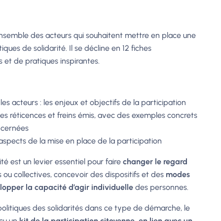
l’ensemble des acteurs qui souhaitent mettre en place une
ues de solidarité. Il se décline en 12 fiches
s et de pratiques inspirantes.
s acteurs : les enjeux et objectifs de la participation
s réticences et freins émis, avec des exemples concrets
ncernées
aspects de la mise en place de la participation
té est un levier essentiel pour faire
changer le regard
 ou collectives, concevoir des dispositifs et des
modes
lopper la capacité d’agir individuelle
des personnes.
olitiques des solidarités dans ce type de démarche, le
nçu un
kit de la participation citoyenne, en lien avec un