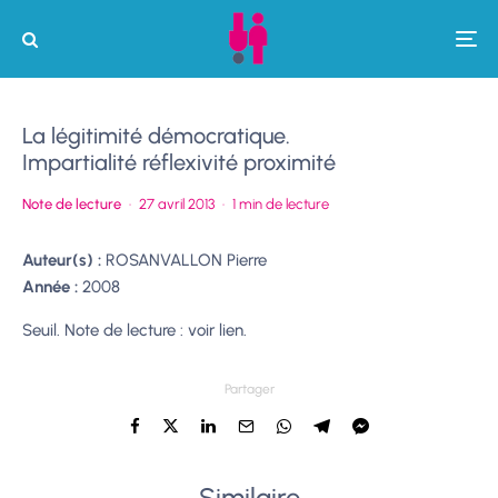
La légitimité démocratique.
Impartialité réflexivité proximité
Note de lecture
·
27 avril 2013
·
1 min de lecture
Auteur(s) :
ROSANVALLON Pierre
Année :
2008
Seuil. Note de lecture : voir lien.
Partager
Similaire