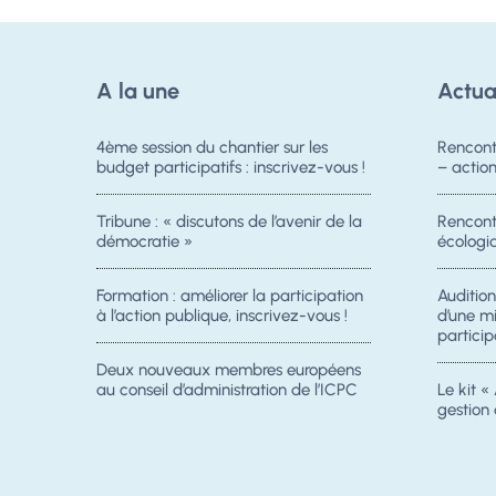
A la une
Actua
4ème session du chantier sur les
Rencont
budget participatifs : inscrivez-vous !
– acti
Tribune : « discutons de l’avenir de la
Rencontr
démocratie »
écologiq
Formation : améliorer la participation
Auditio
à l’action publique, inscrivez-vous !
d’une m
particip
Deux nouveaux membres européens
au conseil d’administration de l’ICPC
Le kit « 
gestion 