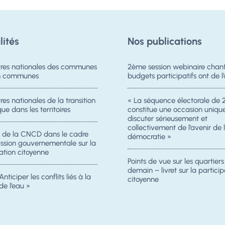
lités
Nos publications
res nationales des communes
2ème session webinaire chanti
on communes
budgets participatifs ont de l’
es nationales de la transition
« La séquence électorale de 
ue dans les territoires
constitue une occasion uniqu
discuter sérieusement et
collectivement de l’avenir de 
n de la CNCD dans le cadre
démocratie »
ission gouvernementale sur la
ation citoyenne
Points de vue sur les quartier
demain – livret sur la particip
Anticiper les conflits liés à la
citoyenne
de l’eau »