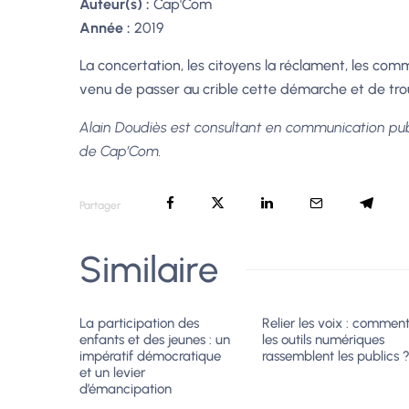
Auteur(s) :
Cap'Com
Année :
2019
La concertation, les citoyens la réclament, les comm
venu de passer au crible cette démarche et de tro
Alain Doudiès est consultant en communication pub
de Cap’Com.
Partager
Similaire
La participation des
Relier les voix : commen
enfants et des jeunes : un
les outils numériques
impératif démocratique
rassemblent les publics 
et un levier
d’émancipation