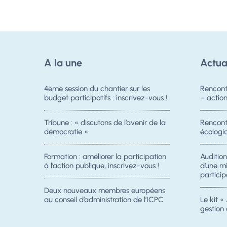
A la une
Actua
4ème session du chantier sur les
Rencont
budget participatifs : inscrivez-vous !
– acti
Tribune : « discutons de l’avenir de la
Rencontr
démocratie »
écologiq
Formation : améliorer la participation
Auditio
à l’action publique, inscrivez-vous !
d’une m
particip
Deux nouveaux membres européens
au conseil d’administration de l’ICPC
Le kit « 
gestion 