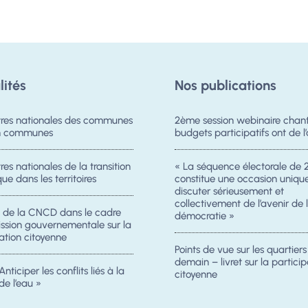
lités
Nos publications
res nationales des communes
2ème session webinaire chanti
on communes
budgets participatifs ont de l’
es nationales de la transition
« La séquence électorale de 
ue dans les territoires
constitue une occasion uniqu
discuter sérieusement et
collectivement de l’avenir de 
n de la CNCD dans le cadre
démocratie »
ission gouvernementale sur la
ation citoyenne
Points de vue sur les quartier
demain – livret sur la particip
Anticiper les conflits liés à la
citoyenne
de l’eau »