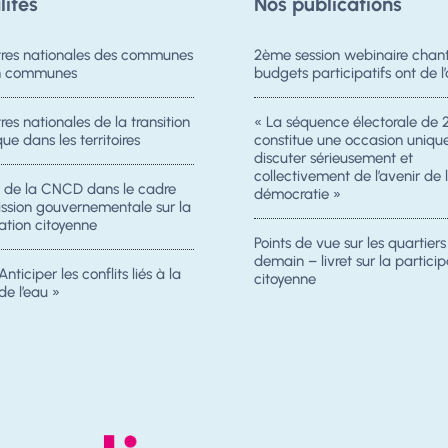
lités
Nos publications
res nationales des communes
2ème session webinaire chanti
on communes
budgets participatifs ont de l’
es nationales de la transition
« La séquence électorale de 
ue dans les territoires
constitue une occasion uniqu
discuter sérieusement et
collectivement de l’avenir de 
n de la CNCD dans le cadre
démocratie »
ission gouvernementale sur la
ation citoyenne
Points de vue sur les quartier
demain – livret sur la particip
Anticiper les conflits liés à la
citoyenne
de l’eau »