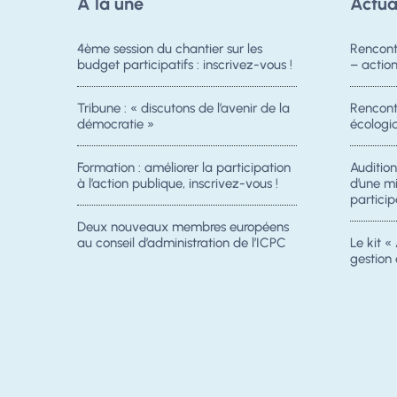
A la une
Actua
4ème session du chantier sur les
Rencont
budget participatifs : inscrivez-vous !
– acti
Tribune : « discutons de l’avenir de la
Rencontr
démocratie »
écologiq
Formation : améliorer la participation
Auditio
à l’action publique, inscrivez-vous !
d’une m
particip
Deux nouveaux membres européens
au conseil d’administration de l’ICPC
Le kit « 
gestion 