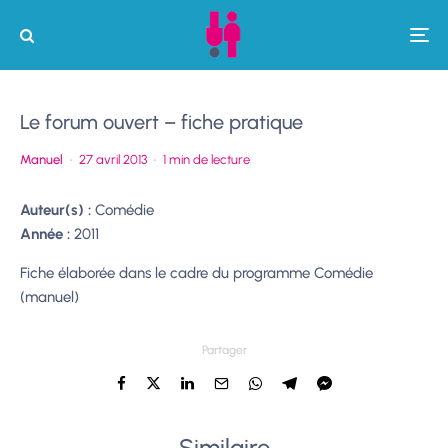
Le forum ouvert – fiche pratique
Manuel
·
27 avril 2013
·
1 min de lecture
Auteur(s) :
Comédie
Année :
2011
Fiche élaborée dans le cadre du programme Comédie
(manuel)
Partager
Similaire