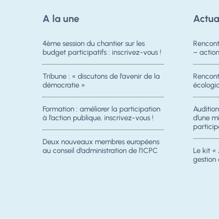
A la une
Actua
4ème session du chantier sur les
Rencont
budget participatifs : inscrivez-vous !
– acti
Tribune : « discutons de l’avenir de la
Rencontr
démocratie »
écologiq
Formation : améliorer la participation
Auditio
à l’action publique, inscrivez-vous !
d’une m
particip
Deux nouveaux membres européens
au conseil d’administration de l’ICPC
Le kit « 
gestion 