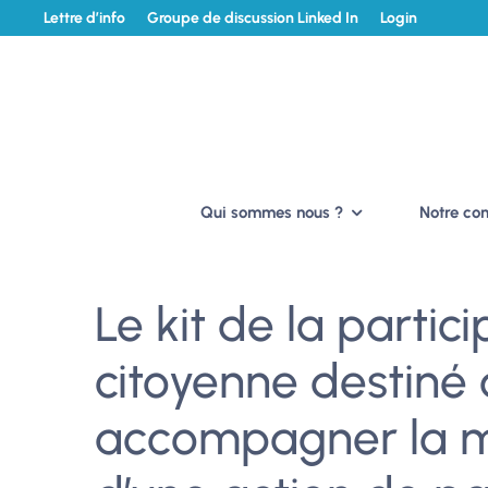
Lettre d’info
Groupe de discussion Linked In
Login
Qui sommes nous ?
Notre c
Le kit de la partic
citoyenne destiné 
accompagner la m