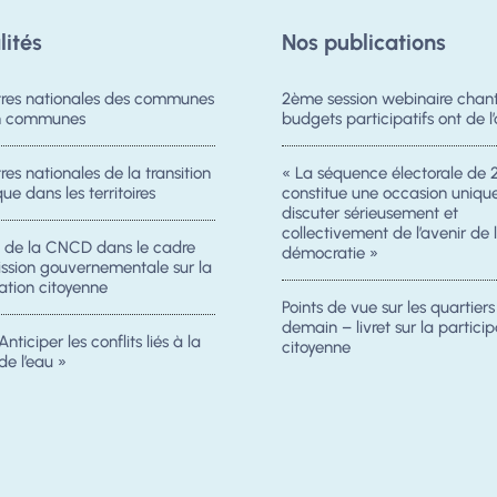
lités
Nos publications
res nationales des communes
2ème session webinaire chanti
on communes
budgets participatifs ont de l’
es nationales de la transition
« La séquence électorale de 
ue dans les territoires
constitue une occasion uniqu
discuter sérieusement et
collectivement de l’avenir de 
n de la CNCD dans le cadre
démocratie »
ission gouvernementale sur la
ation citoyenne
Points de vue sur les quartier
demain – livret sur la particip
Anticiper les conflits liés à la
citoyenne
de l’eau »