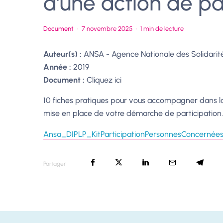
d’une action de pa
Document
·
7 novembre 2025
·
1 min de lecture
Auteur(s) :
ANSA - Agence Nationale des Solidarit
Année :
2019
Document :
Cliquez ici
10 fiches pratiques pour vous accompagner dans l
mise en place de votre démarche de participation.
Ansa_DIPLP_KitParticipationPersonnesConcerné
Partager