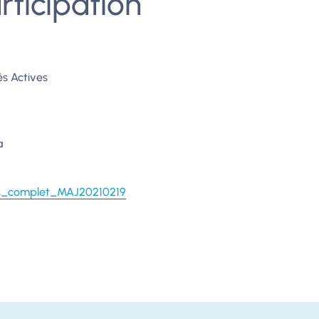
rticipation
és Actives
a
es_complet_MAJ20210219