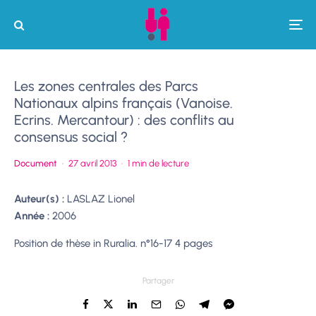
Les zones centrales des Parcs
Nationaux alpins français (Vanoise.
Ecrins. Mercantour) : des conflits au
consensus social ?
Document
·
27 avril 2013
·
1 min de lecture
Auteur(s) :
LASLAZ Lionel
Année :
2006
Position de thèse in Ruralia. n°16-17 4 pages
Partager