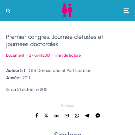
Premier congrès. Journée d’études et
journées doctorales
Document
·
27 avril 2013
·
1 min de lecture
Auteur(s) :
GIS Démocratie et Participation
Année :
2011
18 au 21 octobr e 2011
Partager
Similaire