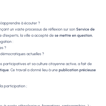
 (ré)apprendre à écouter ?
çant un vaste processus de réflexion sur son
Service de
d’experts, la ville a accepté de
se mettre en question
,
gation :
es ?
 démocratiques actuelles ?
articipatives et sa culture citoyenne active, a fait de
tique
. Ce travail a donné lieu à une
publication précieuse
a participation ;
e-à-porte ethnologique, formations, cartographies…) ;