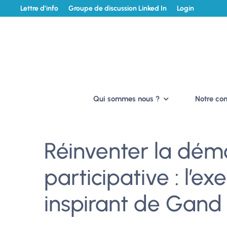
Lettre d’info
Groupe de discussion Linked In
Login
Qui sommes nous ?
Notre c
Réinventer la dém
participative : l’e
inspirant de Gand 