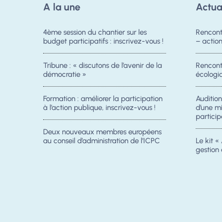
A la une
Actua
4ème session du chantier sur les
Rencont
budget participatifs : inscrivez-vous !
– acti
Tribune : « discutons de l’avenir de la
Rencontr
démocratie »
écologiq
Formation : améliorer la participation
Auditio
à l’action publique, inscrivez-vous !
d’une m
particip
Deux nouveaux membres européens
au conseil d’administration de l’ICPC
Le kit « 
gestion 