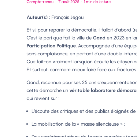
Compte-rendu
·
7 août 2025
·
1 min de lecture
Auteur(s) :
François Jégou
Et si, pour réparer la démocratie, il fallait d’abord
C’est le pari qu’a fait la ville de
Gand
en 2023 en lan
Participation Politique
. Accompagnée d’une équipe 
sans complaisance, en partant d’une double interro
Que fait-on vraiment lorsqu’on écoute les citoyen·n
Et surtout, comment mieux faire face aux fractures
Gand, reconnue pour ses 25 ans d’expérimentations p
cette démarche un
véritable laboratoire démocra
qui revient sur :
L’écoute des critiques et des publics éloignés de l
La mobilisation de la « masse silencieuse » ;
Des expérimentations de terrain concrètes (port