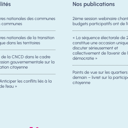
lités
Nos publications
res nationales des communes
2ème session webinaire chanti
on communes
budgets participatifs ont de l’
es nationales de la transition
« La séquence électorale de 
ue dans les territoires
constitue une occasion uniqu
discuter sérieusement et
collectivement de l’avenir de 
n de la CNCD dans le cadre
démocratie »
ission gouvernementale sur la
ation citoyenne
Points de vue sur les quartier
demain – livret sur la particip
Anticiper les conflits liés à la
citoyenne
de l’eau »