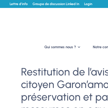
Lettre d’info
Groupe de discussion Linked In
Login
Qui sommes nous ?
Notre c
Restitution de l’av
citoyen Garon’amo
préservation et p