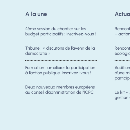
A la une
Actua
4ème session du chantier sur les
Rencont
budget participatifs : inscrivez-vous !
– acti
Tribune : « discutons de l’avenir de la
Rencontr
démocratie »
écologiq
Formation : améliorer la participation
Auditio
à l’action publique, inscrivez-vous !
d’une m
particip
Deux nouveaux membres européens
au conseil d’administration de l’ICPC
Le kit « 
gestion 