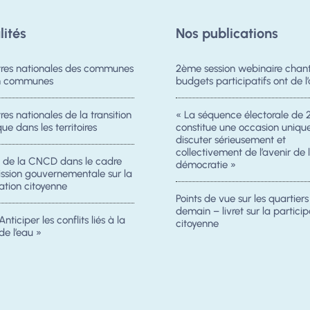
lités
Nos publications
res nationales des communes
2ème session webinaire chanti
on communes
budgets participatifs ont de l’
es nationales de la transition
« La séquence électorale de 
ue dans les territoires
constitue une occasion uniqu
discuter sérieusement et
collectivement de l’avenir de 
n de la CNCD dans le cadre
démocratie »
ission gouvernementale sur la
ation citoyenne
Points de vue sur les quartier
demain – livret sur la particip
Anticiper les conflits liés à la
citoyenne
de l’eau »