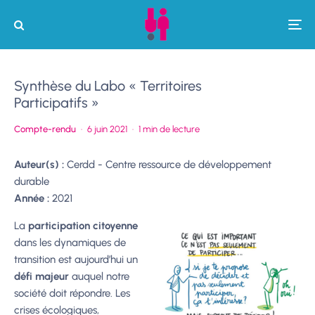
Synthèse du Labo « Territoires
Participatifs »
Compte-rendu
·
6 juin 2021
·
1 min de lecture
Auteur(s) :
Cerdd - Centre ressource de développement
durable
Année :
2021
La
participation citoyenne
dans les dynamiques de
transition est aujourd’hui un
défi majeur
auquel notre
société doit répondre. Les
crises écologiques,