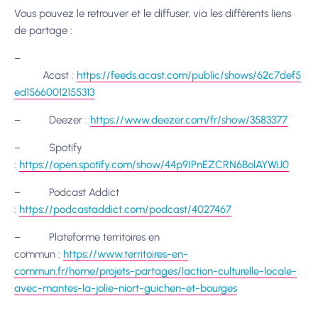
Vous pouvez le retrouver et le diffuser, via les différents liens
de partage :
–
Acast :
https://feeds.acast.com/public/shows/62c7def5
ed15660012155313
– Deezer :
https://www.deezer.com/fr/show/3583377
– Spotify
:
https://open.spotify.com/show/44p9IPnEZCRN6BolAYWiJ0
– Podcast Addict
:
https://podcastaddict.com/podcast/4027467
– Plateforme territoires en
commun :
https://www.territoires-en-
commun.fr/home/projets-partages/laction-culturelle-locale-
avec-mantes-la-jolie-niort-guichen-et-bourges