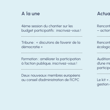
A la une
Actua
4ème session du chantier sur les
Rencont
budget participatifs : inscrivez-vous !
– acti
Tribune : « discutons de l’avenir de la
Rencontr
démocratie »
écologiq
Formation : améliorer la participation
Auditio
à l’action publique, inscrivez-vous !
d’une m
particip
Deux nouveaux membres européens
au conseil d’administration de l’ICPC
Le kit « 
gestion 