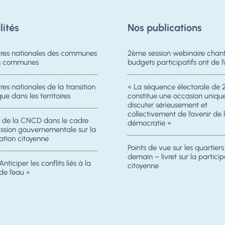
lités
Nos publications
res nationales des communes
2ème session webinaire chanti
on communes
budgets participatifs ont de l’
es nationales de la transition
« La séquence électorale de 
ue dans les territoires
constitue une occasion uniqu
discuter sérieusement et
collectivement de l’avenir de 
n de la CNCD dans le cadre
démocratie »
ission gouvernementale sur la
ation citoyenne
Points de vue sur les quartier
demain – livret sur la particip
Anticiper les conflits liés à la
citoyenne
de l’eau »