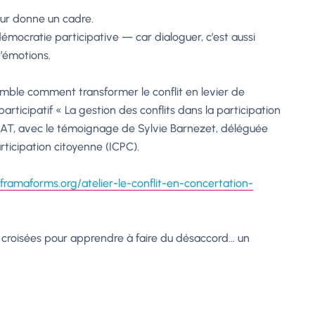
leur donne un cadre.
 démocratie participative — car dialoguer, c’est aussi
d’émotions.
mble comment transformer le conflit en levier de
rticipatif « La gestion des conflits dans la participation
EAT, avec le témoignage de Sylvie Barnezet, déléguée
articipation citoyenne (ICPC).
/framaforms.org/atelier-le-conflit-en-concertation-
 croisées pour apprendre à faire du désaccord… un