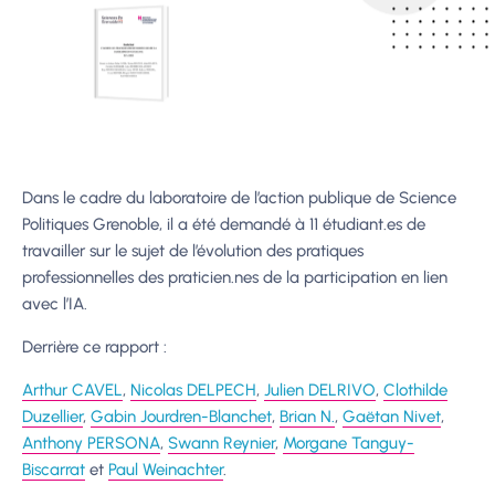
Dans le cadre du laboratoire de l’action publique de Science
Politiques Grenoble, il a été demandé à 11 étudiant.es de
travailler sur le sujet de l’évolution des pratiques
professionnelles des praticien.nes de la participation en lien
avec l’IA.
Derrière ce rapport :
Arthur CAVEL
,
Nicolas DELPECH
,
Julien DELRIVO
,
Clothilde
Duzellier
,
Gabin Jourdren-Blanchet
,
Brian N.
,
Gaëtan Nivet
,
Anthony PERSONA
,
Swann Reynier
,
Morgane Tanguy-
Biscarrat
et
Paul Weinachter
.