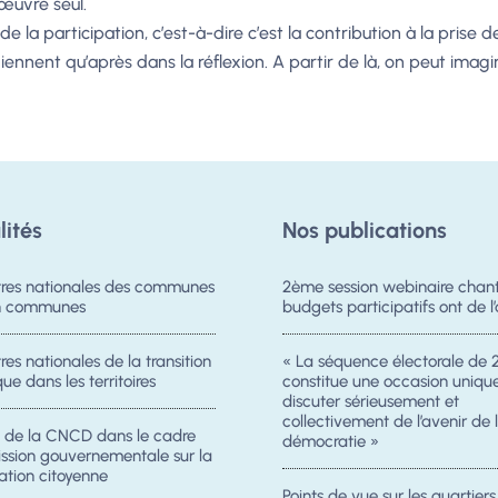
 œuvre seul.
 la participation, c’est-à-dire c’est la contribution à la prise 
viennent qu’après dans la réflexion. A partir de là, on peut imag
lités
Nos publications
res nationales des communes
2ème session webinaire chanti
on communes
budgets participatifs ont de l’
es nationales de la transition
« La séquence électorale de 
ue dans les territoires
constitue une occasion uniqu
discuter sérieusement et
collectivement de l’avenir de 
n de la CNCD dans le cadre
démocratie »
ission gouvernementale sur la
ation citoyenne
Points de vue sur les quartier