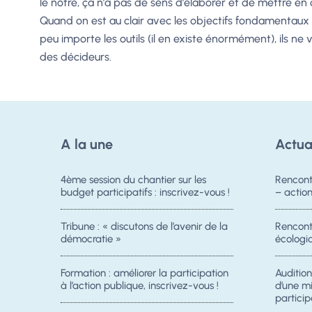
le nôtre, ça n’a pas de sens d’élaborer et de mettre en
Quand on est au clair avec les objectifs fondamentaux de
peu importe les outils (il en existe énormément), ils ne 
des décideurs.
A la une
Actua
4ème session du chantier sur les
Rencont
budget participatifs : inscrivez-vous !
– acti
Tribune : « discutons de l’avenir de la
Rencontr
démocratie »
écologiq
Formation : améliorer la participation
Auditio
à l’action publique, inscrivez-vous !
d’une m
particip