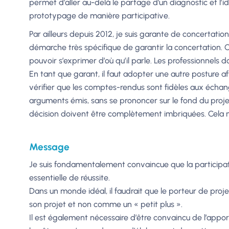
permet d’aller au-delà le partage d’un diagnostic et l’i
prototypage de manière participative.
Par ailleurs depuis 2012, je suis garante de concertatio
démarche très spécifique de garantir la concertation. C
pouvoir s’exprimer d’où qu’il parle. Les professionnels 
En tant que garant, il faut adopter une autre posture a
vérifier que les comptes-rendus sont fidèles aux échange
arguments émis, sans se prononcer sur le fond du projet. 
décision doivent être complètement imbriquées. Cela no
Message
Je suis fondamentalement convaincue que la participatio
essentielle de réussite.
Dans un monde idéal, il faudrait que le porteur de proj
son projet et non comme un « petit plus ».
Il est également nécessaire d’être convaincu de l’apport 