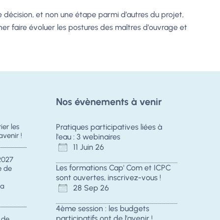
de décision, et non une étape parmi d’autres du projet,
iner faire évoluer les postures des maîtres d’ouvrage et
Nos évènements à venir
er les
Pratiques participatives liées à
avenir !
l'eau : 3 webinaires
11 Juin 26
2027
Les formations Cap' Com et ICPC
e de
sont ouvertes, inscrivez-vous !
la
28 Sep 26
4ème session : les budgets
participatifs ont de l'avenir !
s de