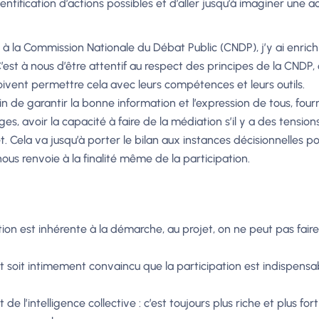
dentification d’actions possibles et d’aller jusqu’à imaginer une
n à la Commission Nationale du Débat Public (CNDP), j’y ai enrich
’est à nous d’être attentif au respect des principes de la CNDP
doivent permettre cela avec leurs compétences et leurs outils.
fin de garantir la bonne information et l’expression de tous, fo
s, avoir la capacité à faire de la médiation s’il y a des tension
Cela va jusqu’à porter le bilan aux instances décisionnelles pour
us renvoie à la finalité même de la participation.
n est inhérente à la démarche, au projet, on ne peut pas faire s
et soit intimement convaincu que la participation est indispensa
de l’intelligence collective : c’est toujours plus riche et plus 