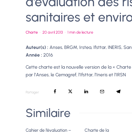
d’évaluation des r
sanitaires et env
Charte
·
20 avril 2013
·
1 min de lecture
Auteur(s) :
Anses, BRGM, Irstea, Ifsttar, INERIS, Sa
Année :
2016
Cette charte est la nouvelle version de la « Charte 
par l’Anses, le Cemagref, l’Ifsttar, l’Ineris et l’IRSN
Partager
Similaire
Cahier de l’évaluation –
Charte de la