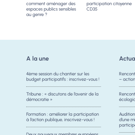
comment aménager des
participation citoyenne
espaces publics sensibles
CD35
au genre ?
A la une
Actua
4ème session du chantier sur les
Rencont
budget participatifs : inscrivez-vous !
– acti
Tribune : « discutons de l’avenir de la
Rencontr
démocratie »
écologiq
Formation : améliorer la participation
Auditio
à l’action publique, inscrivez-vous !
d’une m
particip
Deux nouveaux membres européens