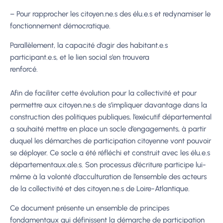
–
Pour
rapprocher
les
citoyen.ne.s
des
él
u.e.s
et
redynamiser
le
fonctionnement
démocratique.
Parallèlement, la capacité d’agir des habitant.e.s
participant.e.s, et le lien social s’en trouvera
renforcé.
Afin de faciliter cette évolution pour la collectivité et pour
permettre aux citoyen.ne.s de
s’impliquer davantage dans la
construction des politiques publiques, l’exécutif départemental
a souhaité mettre en place
un socle d’engagements
, à partir
duquel les démarches de
participation citoyenne vont pouvoir
se déployer. Ce socle a été réfléchi et construit avec les
élu.e.s
départementaux.ale.s. Son processus d’écriture participe lui-
même à la volonté
d’acculturation de l’ensemble des acteurs
de la
collectivité et des citoyen.ne.s de Loire-
Atlantique.
Ce
document
présente
un
ensemble
de
principes
fondamentaux
qui
définissent
la
démarche de participation