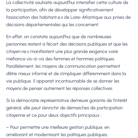
La
collectivité
souhaite
aujourd’hui
intensifier
cette
culture
de
la
participation,
afin
de
développer significativement
l’association des habitant.e.s de Loire-Atlantique aux prises de
décisions départementales qui les concernent.
En effet, on constate aujourd’hui que de nombreuses
personnes restent à l’écart des décisions
publiques et que les
citoyen.ne.s manifestent une plus grande exigence voire
méfiance vis-à-
vis
des
femmes
et
hommes
politiques.
Parallèlement,
les
moyens
de
communication
permettent
d’être mieux informé et de s’impliquer différemment dans la
vie publique. Il apparait
incontournable de se donner les
moyens de penser autrement les réponses collectives.
Si la démocratie représentative demeure garante de l’intérêt
général, elle peut s’enrichir de
démarches de participation
citoyenne et ce pour deux objectifs principaux :
–
Pour permettre une meilleure gestion publique, en
améliorant et modernisant les
politiques publiques,