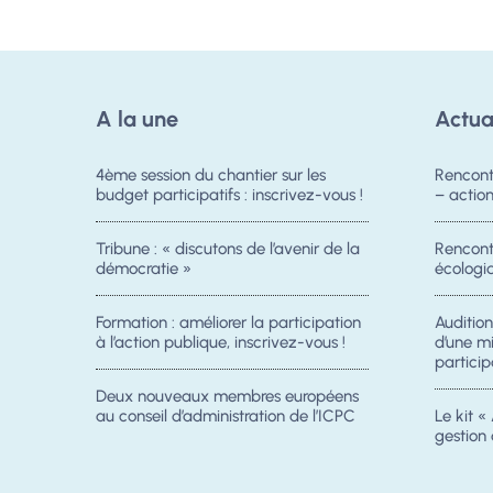
A la une
Actua
4ème session du chantier sur les
Rencont
budget participatifs : inscrivez-vous !
– acti
Tribune : « discutons de l’avenir de la
Rencontr
démocratie »
écologiq
Formation : améliorer la participation
Auditio
à l’action publique, inscrivez-vous !
d’une m
particip
Deux nouveaux membres européens
au conseil d’administration de l’ICPC
Le kit « 
gestion 