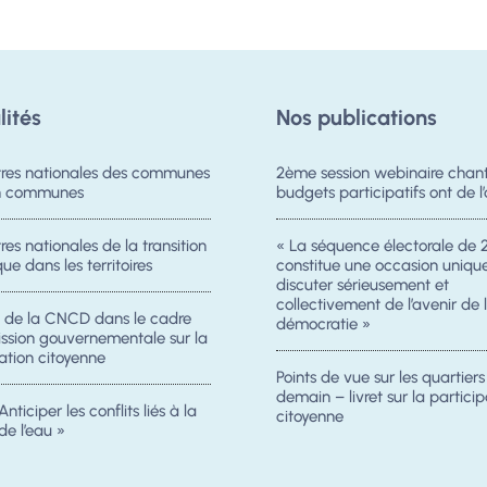
lités
Nos publications
res nationales des communes
2ème session webinaire chanti
on communes
budgets participatifs ont de l’
es nationales de la transition
« La séquence électorale de 
ue dans les territoires
constitue une occasion uniqu
discuter sérieusement et
collectivement de l’avenir de 
n de la CNCD dans le cadre
démocratie »
ission gouvernementale sur la
ation citoyenne
Points de vue sur les quartier
demain – livret sur la particip
Anticiper les conflits liés à la
citoyenne
de l’eau »