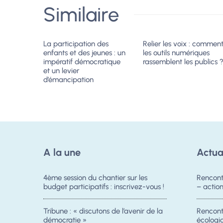
Similaire
La participation des
Relier les voix : commen
enfants et des jeunes : un
les outils numériques
impératif démocratique
rassemblent les publics 
et un levier
d’émancipation
A la une
Actua
4ème session du chantier sur les
Rencont
budget participatifs : inscrivez-vous !
– acti
Tribune : « discutons de l’avenir de la
Rencontr
démocratie »
écologiq