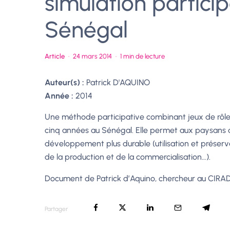
simulation partici
Sénégal
Article
·
24 mars 2014
·
1 min de lecture
Auteur(s) :
Patrick D'AQUINO
Année :
2014
Une méthode participative combinant jeux de rôle
cinq années au Sénégal. Elle permet aux paysans de
développement plus durable (utilisation et préserva
de la production et de la commercialisation…).
Document de Patrick d’Aquino, chercheur au CIR
Partager